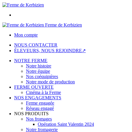
Ferme de Kerbizien
Mon compte
NOUS CONTACTER
ÉLEVEURS, NOUS REJOINDRE↗
NOTRE FERME
Notre histoire
Notre équipe
Nos coéquipières
Notre mode de production
FERME OUVERTE
Cinéma à la Ferme
NOS ENGAGEMENTS
Ferme engagée
Réseau engagé
NOS PRODUITS
Nos fromages
Opération Saint Valentin 2024
Notre fromagerie